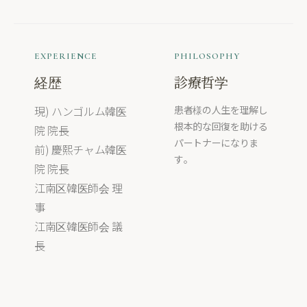
EXPERIENCE
PHILOSOPHY
経歴
診療哲学
現) ハンゴルム韓医
患者様の人生を理解し
根本的な回復を助ける
院 院長
パートナーになりま
前) 慶熙チャム韓医
す。
院 院長
江南区韓医師会 理
事
江南区韓医師会 議
長