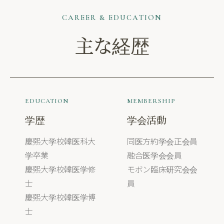
CAREER & EDUCATION
主な経歴
EDUCATION
MEMBERSHIP
学歴
学会活動
慶熙大学校韓医科大
同医方約学会正会員
学卒業
融合医学会会員
慶熙大学校韓医学修
モボン臨床研究会会
士
員
慶熙大学校韓医学博
士