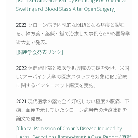
[ReEnSta Alleviates Pain by Reducing Postoperative
Swelling and Blood Stasis After Open Surgery]
2023
クローン病で固執的な問題となる痔瘻と裂肛
を、韓方薬・薬鍼・鍼で治療した事例をiSAMS国際学
術大会で発表。
[関連学会発表リンク]
2022
保健福祉部と韓医学振興院の支援を受け、米国
UCアーバイン大学の医療スタッフを対象にIBD治療
に関するインターネット講演を実施。
2021
現代医学の薬で全く好転しない極度の腹痛、下
痢、血便を示していたクローン病患者の治療事例を
論文で発表。
[Clinical Remission of Crohn’s Disease Induced by
Herbal Decoction (Jinmoo-tang): A Case Report / 真武