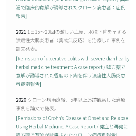
湯で臨床的寛解が誘導されたクローン病患者：症例
報告]
2021
1日15〜20回の激しい血便、水様下痢を呈する
潰瘍性大腸炎患者（薬物無反応）を治療した事例を
論文発表。
[Remission of ulcerative colitis with severe diarrhea by
herbal medicine treatment: A case report / 韓方薬で
寛解が誘導された極度の下痢を伴う潰瘍性大腸炎患
者症例報告]
2020
クローン病治療後、5年以上追跡観察した治療
事例を論文で発表。
[Remissions of Crohn’s Disease at Onset and Relapse
Using Herbal Medicine: A Case Report / 発症と再発に
韓方薬で寛解が誘導されたクローン病症例報告]